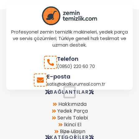
Profesyonel zemin temizlik makineleri, yedek parça
ve servis çözümleri; Türkiye geneli hızlı teslimat ve
uzman destek.
Telefon
(0850) 220 60 70
E-posta
satis@akalkurumsal.com.tr
Store
BAĞLANTILAR
Location
Hakkımızda
Yedek Parça
Servis Talebi
İkinci El
Bize Ulaşın
KATEGORILER