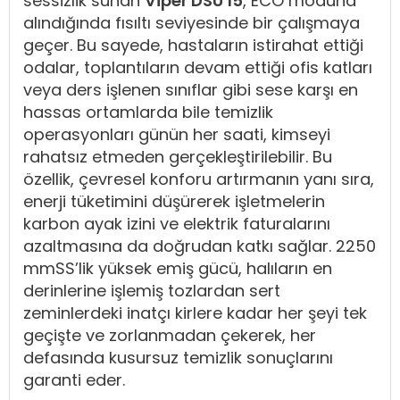
sessizlik sunan
Viper DSU 15
, ECO moduna
alındığında fısıltı seviyesinde bir çalışmaya
geçer. Bu sayede, hastaların istirahat ettiği
odalar, toplantıların devam ettiği ofis katları
veya ders işlenen sınıflar gibi sese karşı en
hassas ortamlarda bile temizlik
operasyonları günün her saati, kimseyi
rahatsız etmeden gerçekleştirilebilir. Bu
özellik, çevresel konforu artırmanın yanı sıra,
enerji tüketimini düşürerek işletmelerin
karbon ayak izini ve elektrik faturalarını
azaltmasına da doğrudan katkı sağlar. 2250
mmSS’lik yüksek emiş gücü, halıların en
derinlerine işlemiş tozlardan sert
zeminlerdeki inatçı kirlere kadar her şeyi tek
geçişte ve zorlanmadan çekerek, her
defasında kusursuz temizlik sonuçlarını
garanti eder.