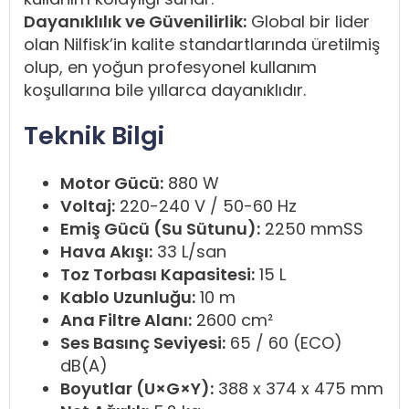
Dayanıklılık ve Güvenilirlik:
Global bir lider
olan Nilfisk’in kalite standartlarında üretilmiş
olup, en yoğun profesyonel kullanım
koşullarına bile yıllarca dayanıklıdır.
Teknik Bilgi
Motor Gücü:
880 W
Voltaj:
220-240 V / 50-60 Hz
Emiş Gücü (Su Sütunu):
2250 mmSS
Hava Akışı:
33 L/san
Toz Torbası Kapasitesi:
15 L
Kablo Uzunluğu:
10 m
Ana Filtre Alanı:
2600 cm²
Ses Basınç Seviyesi:
65 / 60 (ECO)
dB(A)
Boyutlar (U×G×Y):
388 x 374 x 475 mm