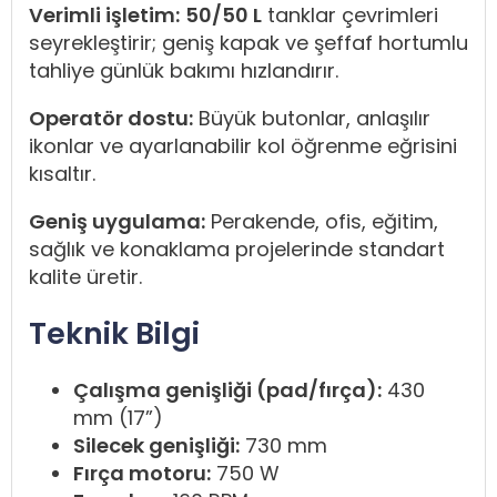
Verimli işletim:
50/50 L
tanklar çevrimleri
seyrekleştirir; geniş kapak ve şeffaf hortumlu
tahliye günlük bakımı hızlandırır.
Operatör dostu:
Büyük butonlar, anlaşılır
ikonlar ve ayarlanabilir kol öğrenme eğrisini
kısaltır.
Geniş uygulama:
Perakende, ofis, eğitim,
sağlık ve konaklama projelerinde standart
kalite üretir.
Teknik Bilgi
Çalışma genişliği (pad/fırça):
430
mm (17”)
Silecek genişliği:
730 mm
Fırça motoru:
750 W