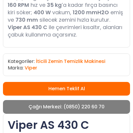
160 RPM
hız ve
35 kg
’a kadar fırça basıncı
kiri söker;
400 W
vakum,
1200 mmH2O
emiş
ve
730 mm
silecek zemini hızla kurutur.
Viper AS 430 C
ile çevrimleri kısaltır, alanları
çabuk kullanıma açarsınız.
Kategoriler:
İticili Zemin Temizlik Makinesi
Marka:
Viper
Hemen Teklif Al
Çağrı Merkezi: (0850) 220 60 70
Viper AS 430 C