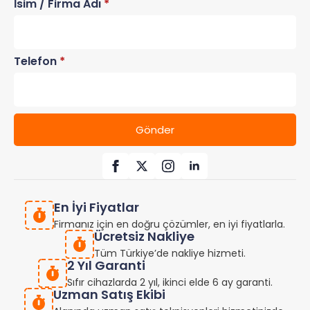
İsim / Firma Adı
*
Telefon
*
Gönder
En İyi Fiyatlar
Firmanız için en doğru çözümler, en iyi fiyatlarla.
Ücretsiz Nakliye
Tüm Türkiye’de nakliye hizmeti.
2 Yıl Garanti
Sıfır cihazlarda 2 yıl, ikinci elde 6 ay garanti.
Uzman Satış Ekibi