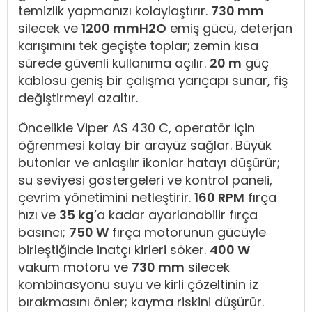
temizlik yapmanızı kolaylaştırır.
730 mm
silecek ve
1200 mmH2O
emiş gücü, deterjan
karışımını tek geçişte toplar; zemin kısa
sürede güvenli kullanıma açılır.
20 m
güç
kablosu geniş bir çalışma yarıçapı sunar, fiş
değiştirmeyi azaltır.
Öncelikle Viper AS 430 C, operatör için
öğrenmesi kolay bir arayüz sağlar. Büyük
butonlar ve anlaşılır ikonlar hatayı düşürür;
su seviyesi göstergeleri ve kontrol paneli,
çevrim yönetimini netleştirir.
160 RPM
fırça
hızı ve
35 kg
’a kadar ayarlanabilir fırça
basıncı;
750 W
fırça motorunun gücüyle
birleştiğinde inatçı kirleri söker.
400 W
vakum motoru ve
730 mm
silecek
kombinasyonu suyu ve kirli çözeltinin iz
bırakmasını önler; kayma riskini düşürür.