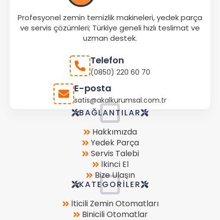
Profesyonel zemin temizlik makineleri, yedek parça
ve servis çözümleri; Türkiye geneli hızlı teslimat ve
uzman destek.
Telefon
(0850) 220 60 70
E-posta
satis@akalkurumsal.com.tr
Store
BAĞLANTILAR
Location
Hakkımızda
Yedek Parça
Servis Talebi
İkinci El
Bize Ulaşın
KATEGORILER
İticili Zemin Otomatları
Binicili Otomatlar