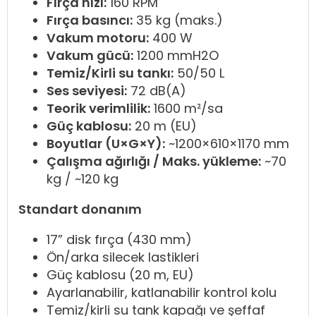
Fırça hızı:
160 RPM
Fırça basıncı:
35 kg (maks.)
Vakum motoru:
400 W
Vakum gücü:
1200 mmH2O
Temiz/Kirli su tankı:
50/50 L
Ses seviyesi:
72 dB(A)
Teorik verimlilik:
1600 m²/sa
Güç kablosu:
20 m (EU)
Boyutlar (U×G×Y):
~1200×610×1170 mm
Çalışma ağırlığı / Maks. yükleme:
~70
kg / ~120 kg
Standart donanım
17” disk fırça (430 mm)
Ön/arka silecek lastikleri
Güç kablosu (20 m, EU)
Ayarlanabilir, katlanabilir kontrol kolu
Temiz/kirli su tank kapağı ve şeffaf