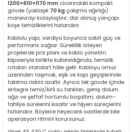
1200×610×1170 mm
civarındaki kompakt
gövde (yaklaşık
70 kg
çalışma ağırlığı)
manevrayı kolaylaştırır; dar dönüş yarıçapı
köşe temizliklerini hızlandırır.
Kablolu yapı, vardiya boyunca sabit güç ve
performans sağlar. Süreklilik isteyen
projelerde priz planı ve kablo yönetim
klipsleriyle birlikte kullanıldığında, temizlik
rotaları standart hâle gelir. Kabloyu omuz
üzerinden taşımak, eşik ve kapı geçişlerinde
takılma riskini azaltır. Ayrıca tek gövde içinde
entegre temiz/kirli su tankları, geniş dolum
ağzı ve şeffaf hortumlu boşaltım; dolum–
tahliye sürelerini kısaltır ve hijyen süreçlerini
hızlandırır. Böylece heyecanlı saatlerde bile
operasyon ritmini korursunuz.
Viper AS 430 C çoklu zemin tiplerinde tutarlı