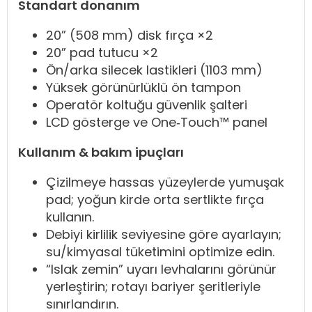
Standart donanım
20” (508 mm) disk fırça ×2
20” pad tutucu ×2
Ön/arka silecek lastikleri (1103 mm)
Yüksek görünürlüklü ön tampon
Operatör koltuğu güvenlik şalteri
LCD gösterge ve One‑Touch™ panel
Kullanım & bakım ipuçları
Çizilmeye hassas yüzeylerde yumuşak
pad; yoğun kirde orta sertlikte fırça
kullanın.
Debiyi kirlilik seviyesine göre ayarlayın;
su/kimyasal tüketimini optimize edin.
“Islak zemin” uyarı levhalarını görünür
yerleştirin; rotayı bariyer şeritleriyle
sınırlandırın.