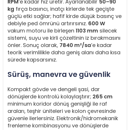
RPM
’e kadar hız üretir. Ayarlanabilir
50–90
kg
fırça basıncı, inatçı kirlerde tek geçişte
güçlü etki sağlar; hafif kirde düşük basınç ve
debiyle ped ömrünü artırırsınız.
600 W
vakum motoru ile birleşen
1103 mm
silecek
sistemi, suyu ve kirli çözeltinin iz bırakmasını
önler. Sonuç olarak,
7840 m²/sa
’e kadar
teorik verimlilikle daha geniş alanı daha kısa
sürede kapsarsınız.
Sürüş, manevra ve güvenlik
Kompakt gövde ve dengeli şasi, dar
dönüşlerde kontrolü kolaylaştırır;
265 cm
minimum koridor dönüş genişliği ile raf
araları, teşhir üniteleri ve kolon çevresinde
güvenle ilerlersiniz. Elektronik/hidromekanik
frenleme kombinasyonu ve dönüşlerde