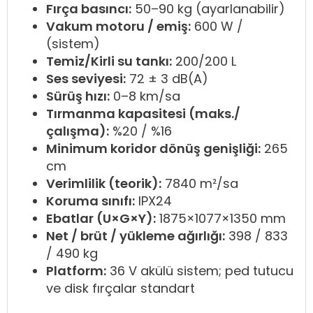
Fırça basıncı:
50–90 kg (ayarlanabilir)
Vakum motoru / emiş:
600 W /
(sistem)
Temiz/Kirli su tankı:
200/200 L
Ses seviyesi:
72 ± 3 dB(A)
Sürüş hızı:
0–8 km/sa
Tırmanma kapasitesi (maks./
çalışma):
%20 / %16
Minimum koridor dönüş genişliği:
265
cm
Verimlilik (teorik):
7840 m²/sa
Koruma sınıfı:
IPX24
Ebatlar (U×G×Y):
1875×1077×1350 mm
Net / brüt / yükleme ağırlığı:
398 / 833
/ 490 kg
Platform:
36 V akülü sistem; ped tutucu
ve disk fırçalar standart