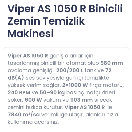
Viper AS 1050 R Binicili
Zemin Temizlik
Makinesi
Viper AS 1050 R
geniş alanlar için
tasarlanmış binicili bir otomat olup
980 mm
ovalama genişliği,
200/200 L
tank ve
72
dB(A)
ses seviyesiyle gün içi temizlikte
yüksek verim sağlar.
2×1000 W
fırça motoru,
240 RPM
ve
50–90 kg
basınç inatçı kirleri
söker;
600 W
vakum ve
1103 mm
silecek
zemini hızlıca kurutur.
Viper AS 1050 R
ile
7840 m²/sa
verimliliğe ulaşır, alanları hızla
kullanıma açarsınız.