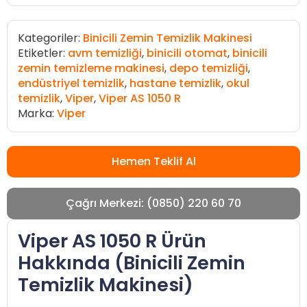
Kategoriler:
Binicili Zemin Temizlik Makinesi
Etiketler:
avm temizliği
,
binicili otomat
,
binicili
zemin temizleme makinesi
,
depo temizliği
,
endüstriyel temizlik
,
hastane temizlik
,
okul
temizlik
,
Viper
,
Viper AS 1050 R
Marka:
Viper
Hemen Teklif Al
Çağrı Merkezi: (0850) 220 60 70
Viper AS 1050 R Ürün
Hakkında (Binicili Zemin
Temizlik Makinesi)