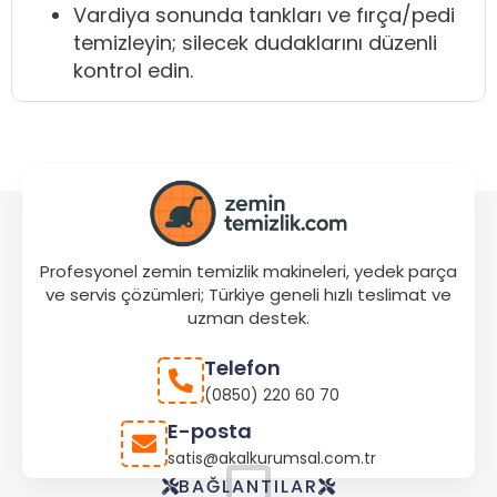
Vardiya sonunda tankları ve fırça/pedi
temizleyin; silecek dudaklarını düzenli
kontrol edin.
Profesyonel zemin temizlik makineleri, yedek parça
ve servis çözümleri; Türkiye geneli hızlı teslimat ve
uzman destek.
Telefon
(0850) 220 60 70
E-posta
satis@akalkurumsal.com.tr
Store
BAĞLANTILAR