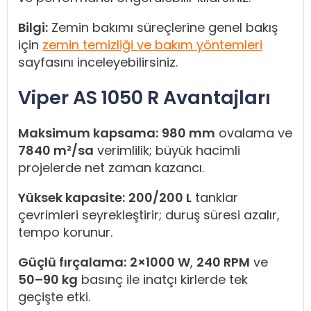
Bilgi:
Zemin bakımı süreçlerine genel bakış
için
zemin temizliği ve bakım yöntemleri
sayfasını inceleyebilirsiniz.
Viper AS 1050 R Avantajları
Maksimum kapsama:
980 mm
ovalama ve
7840 m²/sa
verimlilik; büyük hacimli
projelerde net zaman kazancı.
Yüksek kapasite:
200/200 L
tanklar
çevrimleri seyrekleştirir; duruş süresi azalır,
tempo korunur.
Güçlü fırçalama:
2×1000 W
,
240 RPM
ve
50–90 kg
basınç ile inatçı kirlerde tek
geçişte etki.