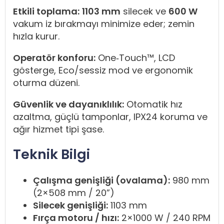
Etkili toplama:
1103 mm
silecek ve
600 W
vakum iz bırakmayı minimize eder; zemin
hızla kurur.
Operatör konforu:
One‑Touch™, LCD
gösterge, Eco/sessiz mod ve ergonomik
oturma düzeni.
Güvenlik ve dayanıklılık:
Otomatik hız
azaltma, güçlü tamponlar, IPX24 koruma ve
ağır hizmet tipi şase.
Teknik Bilgi
Çalışma genişliği (ovalama):
980 mm
(2×508 mm / 20”)
Silecek genişliği:
1103 mm
Fırça motoru / hızı:
2×1000 W / 240 RPM