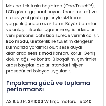
Makine, tek tuşla başlatma (One‑Touch™),
LCD gösterge, saat sayacı (hour meter) ve
su seviyesi göstergeleriyle sizi karar
yorgunluğundan uzak tutar. Büyük butonlar
ve anlaşılır ikonlar öğrenme eğrisini kısaltır;
yeni personel dahi kısa sürede verimli çalışır.
Eco modu
, üretkenlik ile tüketim dengesini
kurmanıza yardımcı olur; sese duyarlı
alanlarda
sessiz mod
konforu korur. Geniş
dolum ağzı ve kontrollü boşaltım, çevrimler
arası kayıpları azaltır; standart hijyen
prosedürleri kolayca uygulanır.
Fırçalama gücü ve toplama
performansı
AS 1050 R,
2×1000 W
fırça motoru ile
240