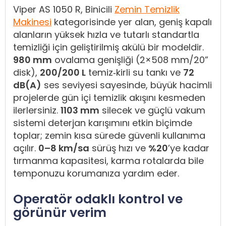
Viper AS 1050 R, Binicili
Zemin Temizlik
Makinesi
kategorisinde yer alan, geniş kapalı
alanların yüksek hızla ve tutarlı standartla
temizliği için geliştirilmiş akülü bir modeldir.
980 mm
ovalama genişliği (2×508 mm/20”
disk),
200/200 L
temiz‑kirli su tankı ve
72
dB(A)
ses seviyesi sayesinde, büyük hacimli
projelerde gün içi temizlik akışını kesmeden
ilerlersiniz.
1103 mm
silecek ve güçlü vakum
sistemi deterjan karışımını etkin biçimde
toplar; zemin kısa sürede güvenli kullanıma
açılır.
0–8 km/sa
sürüş hızı ve
%20
’ye kadar
tırmanma kapasitesi, karma rotalarda bile
temponuzu korumanıza yardım eder.
Operatör odaklı kontrol ve
görünür verim