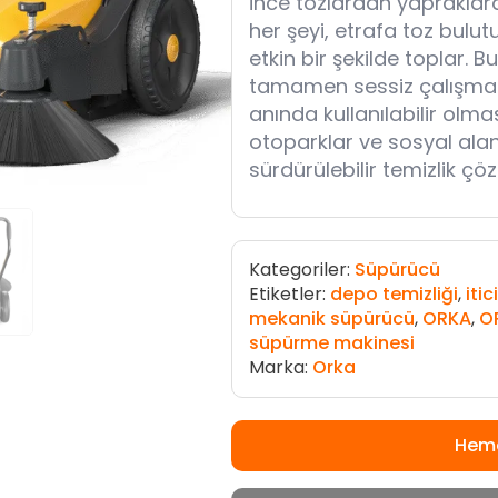
ince tozlardan yapraklar
her şeyi, etrafa toz bul
etkin bir şekilde toplar. B
tamamen sessiz çalışmas
anında kullanılabilir olma
otoparklar ve sosyal alanl
sürdürülebilir temizlik ç
Kategoriler:
Süpürücü
Etiketler:
depo temizliği
,
iti
mekanik süpürücü
,
ORKA
,
O
süpürme makinesi
Marka:
Orka
Heme