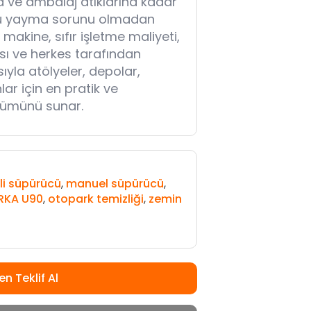
a ve ambalaj atıklarına kadar
utu yayma sorunu olmadan
u makine, sıfır işletme maliyeti,
ı ve herkes tarafından
sıyla atölyeler, depolar,
ar için en pratik ve
özümünü sunar.
cili süpürücü
,
manuel süpürücü
,
RKA U90
,
otopark temizliği
,
zemin
n Teklif Al