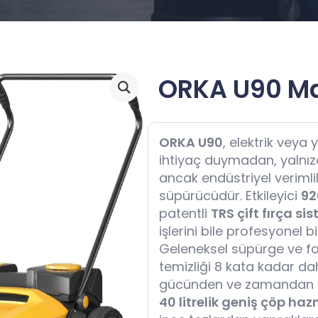
ORKA U90 M
ORKA U90
, elektrik veya 
ihtiyaç duymadan, yalnız
ancak endüstriyel verimlil
süpürücüdür. Etkileyici
92
patentli
TRS çift fırça si
işlerini bile profesyonel
Geleneksel süpürge ve fa
temizliği 8 kata kadar da
gücünden ve zamandan m
40 litrelik geniş çöp haz