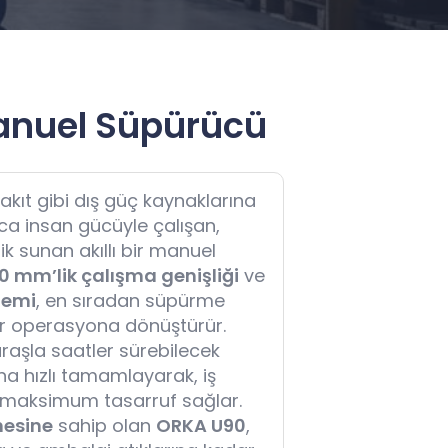
anuel Süpürücü
yakıt gibi dış güç kaynaklarına
ca insan gücüyle çalışan,
ik sunan akıllı bir manuel
0 mm’lik çalışma genişliği
ve
stemi
, en sıradan süpürme
 bir operasyona dönüştürür.
raşla saatler sürebilecek
ha hızlı tamamlayarak, iş
aksimum tasarruf sağlar.
nesine
sahip olan
ORKA U90
,