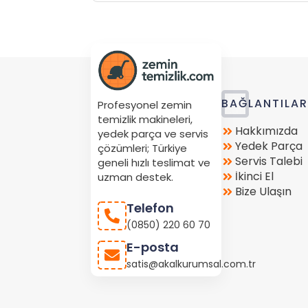
Store
BAĞLANTILA
Profesyonel zemin
Location
temizlik makineleri,
Hakkımızda
yedek parça ve servis
Yedek Parça
çözümleri; Türkiye
Servis Talebi
geneli hızlı teslimat ve
İkinci El
uzman destek.
Bize Ulaşın
Telefon
(0850) 220 60 70
E-posta
satis@akalkurumsal.com.tr