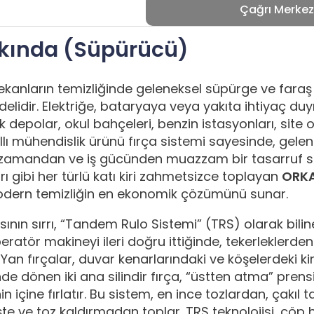
Çağrı Merkez
kında (Süpürücü)
 mekanların temizliğinde geleneksel süpürge ve fara
lidir. Elektriğe, bataryaya veya yakıta ihtiyaç 
 depolar, okul bahçeleri, benzin istasyonları, site o
kıllı mühendislik ürünü fırça sistemi sayesinde, gel
k zamandan ve iş gücünden muazzam bir tasarruf sa
rı gibi her türlü katı kiri zahmetsizce toplayan
ORKA
modern temizliğin en ekonomik çözümünü sunar.
ının sırrı, “Tandem Rulo Sistemi” (TRS) olarak biline
ör makineyi ileri doğru ittiğinde, tekerleklerden al
 Yan fırçalar, duvar kenarlarındaki ve köşelerdeki k
nde dönen iki ana silindir fırça, “üstten atma” prens
 içine fırlatır. Bu sistem, en ince tozlardan, çakıl t
şte ve toz kaldırmadan toplar. TRS teknolojisi, çöp