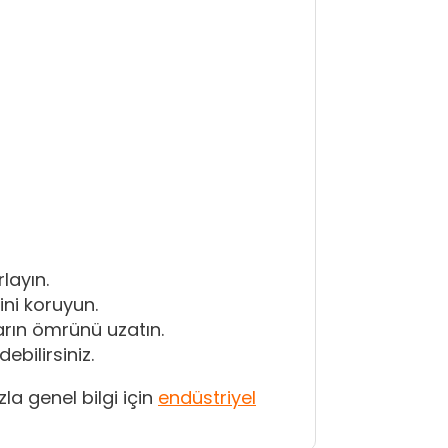
layın.
ini koruyun.
ların ömrünü uzatın.
bilirsiniz.
a genel bilgi için
endüstriyel