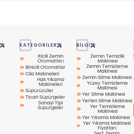
R
KATEGORILER
BILGI
İticili Zemin
Zemin Temizlik
Otomatları
Makinesi
Zemin Temizleme
Binicili Otomatlar
Makinesi
Cila Makineleri
Zemin Silme Makinesi
Halı Yıkama
Yüzey Temizleme
Makineleri
Makinesi
Süpürücüler
Yer Silme Makinesi
Ticari Süpürgeler
Yerleri Silme Makinesi
Sanayi Tipi
Yer Temizleme
Süpürgeler
Makinesi
Yer Yıkama Makinesi
Yer Yıkama Makinesi
Fiyatları
Sert Zemin