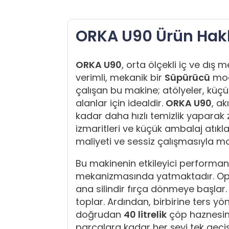
ORKA U90 Ürün Hak
ORKA U90
, orta ölçekli iç ve dış
verimli, mekanik bir
Süpürücü
mode
çalışan bu makine; atölyeler, küçük
alanlar için idealdir.
ORKA U90
, a
kadar daha hızlı temizlik yapara
izmaritleri ve küçük ambalaj atıkla
maliyeti ve sessiz çalışmasıyla 
Bu makinenin etkileyici performans
mekanizmasında yatmaktadır. Operat
ana silindir fırça dönmeye başlar.
toplar. Ardından, birbirine ters yö
doğrudan
40 litrelik
çöp haznesinin
parçalara kadar her şeyi tek geçi