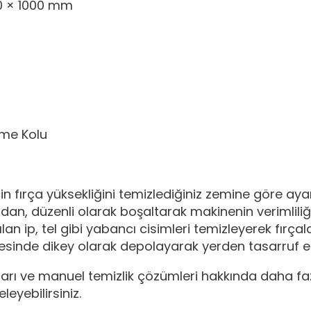
0 × 1000 mm
İtme Kolu
n fırça yüksekliğini temizlediğiniz zemine göre ayar
an, düzenli olarak boşaltarak makinenin verimliliğ
lan ip, tel gibi yabancı cisimleri temizleyerek fırça
yesinde dikey olarak depolayarak yerden tasarruf ede
arı ve manuel temizlik çözümleri hakkında daha fazl
eyebilirsiniz.