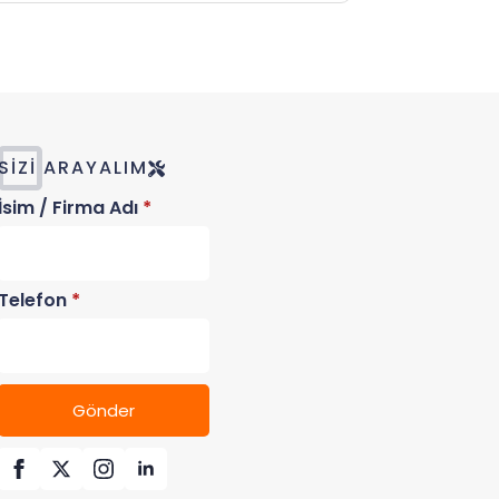
SIZI ARAYALIM
İsim / Firma Adı
*
Telefon
*
Gönder