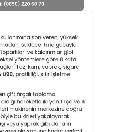
i: (0850) 220 60 70
ş kullanımına son veren, yüksek
duymadan, sadece itme gücüyle
toparkları ve kaldırımlar gibi
eneksel yöntemlere göre 8 kata
ğlar. Toz, kum, yaprak, sigara
 U90
, pratikliği, sıfır işletme
n çift fırçalı toplama
dığı hareketle iki yan fırça ve iki
irleri makinenin merkezine doğru
ibiyle bu kirleri yakalayarak
aşı veya yaprak gibi daha iri
 haznesinin sonuna kadar verimli