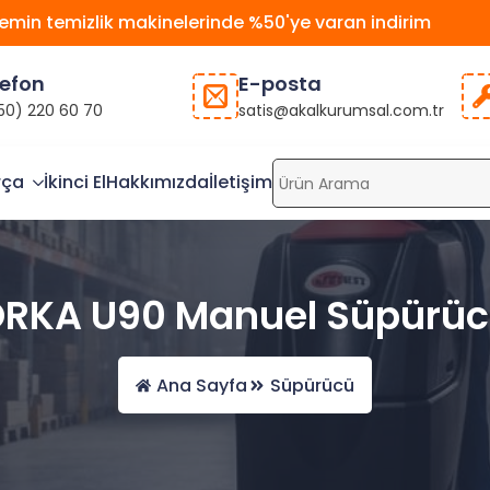
emin temizlik makinelerinde %50'ye varan indirim
lefon
E-posta
50) 220 60 70
satis@akalkurumsal.com.tr
rça
İkinci El
Hakkımızda
İletişim
RKA U90 Manuel Süpürü
Ana Sayfa
Süpürücü