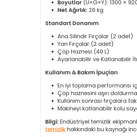
Boyutlar
(U×G×Y): 1300 × 92
Net Ağırlık:
26 kg
Standart Donanım
Ana Silindir Fırçalar (2 adet)
Yan Fırçalar (2 adet)
Çöp Haznesi (40 L)
Ayarlanabilir ve Katlanabilir 
Kullanım & Bakım İpuçları
En iyi toplama performansı içi
Çöp haznesini aşırı doldurmad
Kullanım sonrası fırçalara takı
Makineyi katlanabilir kolu sa
Bilgi:
Endüstriyel temizlik ekipmanl
temizlik
hakkındaki bu kaynağı incel