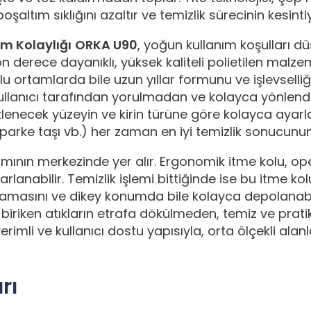
oşaltım sıklığını azaltır ve temizlik sürecinin kesint
ım Kolaylığı
ORKA U90
, yoğun kullanım koşulları d
on derece dayanıklı, yüksek kaliteli polietilen malz
u ortamlarda bile uzun yıllar formunu ve işlevselli
llanıcı tarafından yorulmadan ve kolayca yönlendir
enecek yüzeyin ve kirin türüne göre kolayca ayarlana
, parke taşı vb.) her zaman en iyi temizlik sonucunu
mının merkezinde yer alır. Ergonomik itme kolu, o
rlanabilir. Temizlik işlemi bittiğinde ise bu itme 
amasını ve dikey konumda bile kolayca depolanabilm
 biriken atıkların etrafa dökülmeden, temiz ve prati
, verimli ve kullanıcı dostu yapısıyla, orta ölçekli al
rı