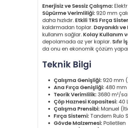
Enerjisiz ve Sessiz Çalışma:
Elekt
Süpürme Verimliliği:
920 mm çalış
daha hızlıdır.
Etkili TRS Fırça Siste
kaldırmadan toplar.
Dayanıklı ve 
kullanım sağlar.
Kolay Kullanım 
depolamada az yer kaplar.
Sıfır 
da onu en ekonomik çözüm yapar
Teknik Bilgi
Çalışma Genişliği:
920 mm (A
Ana Fırça Genişliği:
480 mm
Teorik Verimlilik:
3680 m²/sa
Çöp Haznesi Kapasitesi:
40 
Çalışma Prensibi:
Manuel (İtic
Fırça Sistemi:
Tandem Rulo S
Gövde Malzemesi:
Polietilen