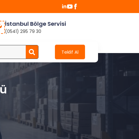
İstanbul Bölge Servisi
(0541) 295 79 30
Search
Teklif Al
for:
cü