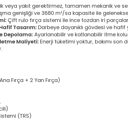
rik veya yakıt gerektirmez, tamamen mekanik ve sess
ma genişliği ve 3680 m²/sa kapasite ile geleneks
mi:
Çift rulo fırça sistemi ile ince tozdan iri parçalar
Hafif Tasarım:
Darbeye dayanıklı gövdesi ve hafif y
ve Depolama:
Ayarlanabilir ve katlanabilir itme ko
İşletme Maliyeti:
Enerji tüketimi yoktur, bakımı son 
.
na Fırça + 2 Yan Fırça)
L
ili)
istemi (TRS)