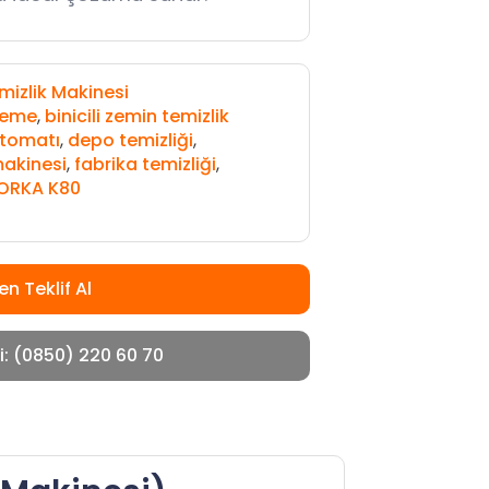
emizlik Makinesi
leme
,
binicili zemin temizlik
 otomatı
,
depo temizliği
,
makinesi
,
fabrika temizliği
,
ORKA K80
n Teklif Al
i: (0850) 220 60 70