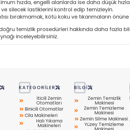
mum hızda, engelli alanlarda ise daha düşük hızlar
e silecek lastiklerini kontrol edip temizleyin.
ıntısı bırakmamak, kötü koku ve tıkanmaların önüne
oğru temizlik prosedürleri hakkında daha fazla bil
nağı inceleyebilirsiniz.
R
KATEGORILER
BILGI
İticili Zemin
Zemin Temizlik
Otomatları
Makinesi
Zemin Temizleme
Binicili Otomatlar
Makinesi
Cila Makineleri
Zemin Silme Makinesi
Halı Yıkama
Yüzey Temizleme
Makineleri
Makinesi