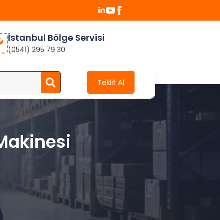
İstanbul Bölge Servisi
(0541) 295 79 30
Search
Teklif Al
for:
 Makinesi