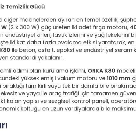
siz Temizlik Gücü
diğer makinelerden ayıran en temel özellik, şüphesi
 W
(2 x 300 W) güç üreten iki adet fırça motoru,
4
 endüstriyel kirleri, lastik izlerini ve yağ lekelerini
şte iki kat daha fazla ovalama etkisi yaratarak, en
K80
ile beton, asfalt, epoksi ve endüstriyel serami
ijyen standardı yakalanır.
emli adımı olan kurulama işlemi,
ORKA K80
modelin
ündeki yüksek emişli vakum motoru ve
1010 mm
ge
nda bıraktığı tüm kirli suyu tek bir damla bile bırak
lekesiz ve yaya ile araç trafiği için tamamen güve
t kalan yapısı ve sezgisel kontrol paneli, operat
onomik koltuğu en uzun vardiyalarda bile maksim
rı