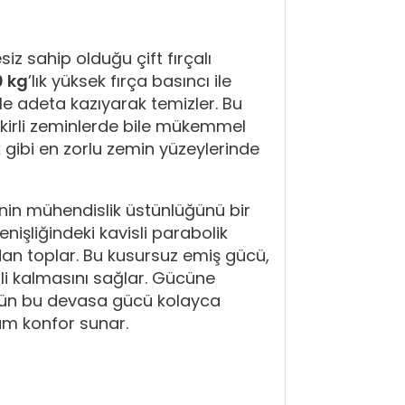
z sahip olduğu çift fırçalı
0 kg
’lık yüksek fırça basıncı ile
 bile adeta kazıyarak temizler. Bu
 kirli zeminlerde bile mükemmel
k gibi en zorlu zemin yüzeylerinde
in mühendislik üstünlüğünü bir
nişliğindeki kavisli parabolik
madan toplar. Bu kusursuz emiş gücü,
nli kalmasını sağlar. Gücüne
örün bu devasa gücü kolayca
um konfor sunar.