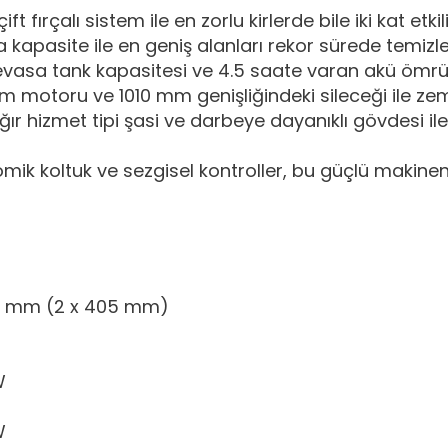
ft fırçalı sistem ile en zorlu kirlerde bile iki kat etki
apasite ile en geniş alanları rekor sürede temizler, 
vasa tank kapasitesi ve 4.5 saate varan akü ömrü il
 motoru ve 1010 mm genişliğindeki sileceği ile zem
ır hizmet tipi şasi ve darbeye dayanıklı gövdesi ile
ik koltuk ve sezgisel kontroller, bu güçlü makinen
 mm (2 x 405 mm)
W
W