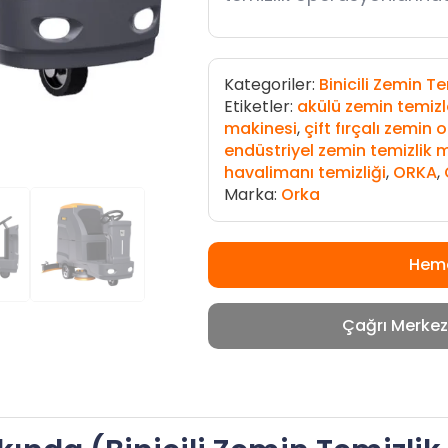
Kategoriler:
Binicili Zemin T
Etiketler:
akülü zemin temiz
makinesi
,
çift fırçalı zemin
endüstriyel zemin temizlik 
havalimanı temizliği
,
ORKA
,
Marka:
Orka
Heme
Çağrı Merkez