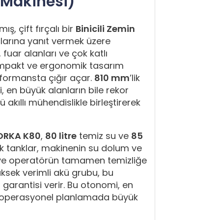
 Makinesi)
ş, çift fırçalı bir
Binicili Zemin
açlarına yanıt vermek üzere
, fuar alanları ve çok katlı
kompakt ve ergonomik tasarım
erformansta çığır açar.
810 mm
’lik
 en büyük alanların bile rekor
 akıllı mühendislikle birleştirerek
ORKA K80
,
80 litre
temiz su ve
85
yük tanklar, makinenin su dolum ve
r ve operatörün tamamen temizliğe
üksek verimli akü grubu, bu
garantisi verir. Bu otonomi, en
ak operasyonel planlamada büyük