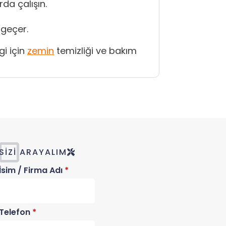
da çalışın.
 geçer.
gi için
zemin
temizliği ve bakım
SIZI ARAYALIM
İsim / Firma Adı
*
Telefon
*