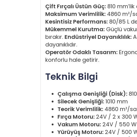
Çift Fırçalı Üstün Güç:
810 mm’lik çi
Maksimum Verimlilik:
4860 m²/sa k
Kesintisiz Performans:
80/85 L de
Mükemmel Kurutma:
Güçlü vakum
bırakır.
Endüstriyel Dayanıklılık:
Ağ
dayanıklıdır.
Operatör Odaklı Tasarım:
Ergonom
konforlu hale getirir.
Teknik Bilgi
Çalışma Genişliği (Disk):
810
Silecek Genişliği:
1010 mm
Teorik Verimlilik:
4860 m²/sa
Fırça Motoru:
24V / 2 x 300 
Vakum Motoru:
24V / 550 W
Yürüyüş Motoru:
24V / 500 