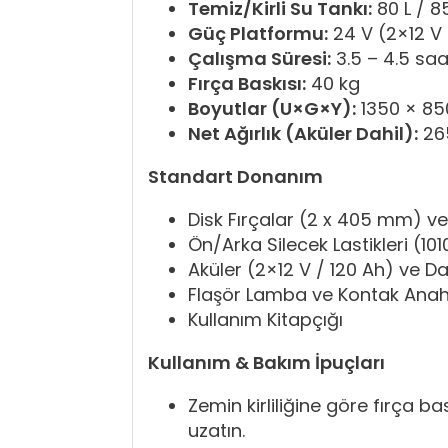
Temiz/Kirli Su Tankı:
80 L / 8
Güç Platformu:
24 V (2×12 V 
Çalışma Süresi:
3.5 – 4.5 saa
Fırça Baskısı:
40 kg
Boyutlar (U×G×Y):
1350 × 85
Net Ağırlık (Aküler Dahil):
26
Standart Donanım
Disk Fırçalar (2 x 405 mm) v
Ön/Arka Silecek Lastikleri (1
Aküler (2×12 V / 120 Ah) ve Dah
Flaşör Lamba ve Kontak Anah
Kullanım Kitapçığı
Kullanım & Bakım İpuçları
Zemin kirliliğine göre fırça 
uzatın.