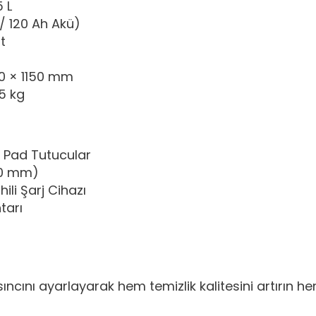
5 L
/ 120 Ah Akü)
t
0 × 1150 mm
5 kg
e Pad Tutucular
010 mm)
ili Şarj Cihazı
tarı
basıncını ayarlayarak hem temizlik kalitesini artır