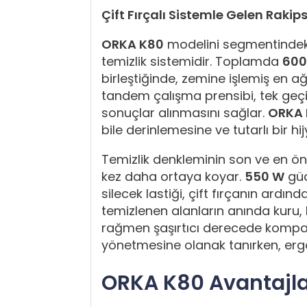
Çift Fırçalı Sistemle Gelen Rakip
ORKA K80
modelini segmentindeki 
temizlik sistemidir. Toplamda
600
birleştiğinde, zemine işlemiş en ağır
tandem çalışma prensibi, tek geçi
sonuçlar alınmasını sağlar.
ORKA 
bile derinlemesine ve tutarlı bir h
Temizlik denkleminin son ve en ön
kez daha ortaya koyar.
550 W
güc
silecek lastiği, çift fırçanın ardı
temizlenen alanların anında kuru, 
rağmen şaşırtıcı derecede kompak
yönetmesine olanak tanırken, erg
ORKA K80 Avantajla