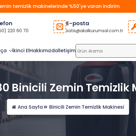
emin temizlik makinelerinde %50'ye varan indirim
lefon
E-posta
50) 220 60 70
satis@akalkurumsal.com.tr
rça
İkinci El
Hakkımızda
İletişim
 Binicili Zemin Temizlik
Ana Sayfa
Binicili Zemin Temizlik Makinesi