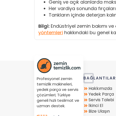
Geniş ve açık alanlarda maksi
Her vardiya sonunda fırçaları v
Tankların içinde deterjan kal
Bilgi:
Endüstriyel zemin bakımı ve d
yöntemleri
hakkındaki bu genel kay
Store
BAĞLANTILA
Profesyonel zemin
Location
temizlik makineleri,
Hakkımızda
yedek parça ve servis
Yedek Parça
çözümleri; Türkiye
Servis Talebi
geneli hızlı teslimat ve
İkinci El
uzman destek.
Bize Ulaşın