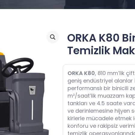
ORKA K80 Bin
Temizlik Mak
ORKA K80
, 810 mm’lik çif
geniş endüstriyel alanlar
performanslı bir binicili 
m²/saat’lik muazzam kapa
tankları ve 4.5 saate vara
ve derinlemesine hijyen s
kirlerle mücadele etmek 
konforu ve rakipsiz verimli
temizlik operasyonlarınd