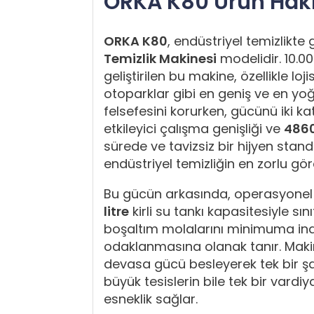
ORKA K80 Ürün Hakk
ORKA K80
, endüstriyel temizlikte 
Temizlik Makinesi
modelidir. 10.00
geliştirilen bu makine, özellikle loj
otoparklar gibi en geniş ve en yoğ
felsefesini korurken, gücünü iki k
etkileyici çalışma genişliği ve
486
sürede ve tavizsiz bir hijyen stan
endüstriyel temizliğin en zorlu gör
Bu gücün arkasında, operasyonel ve
litre
kirli su tankı kapasitesiyle s
boşaltım molalarını minimuma ind
odaklanmasına olanak tanır. Maki
devasa gücü besleyerek tek bir şa
büyük tesislerin bile tek bir va
esneklik sağlar.