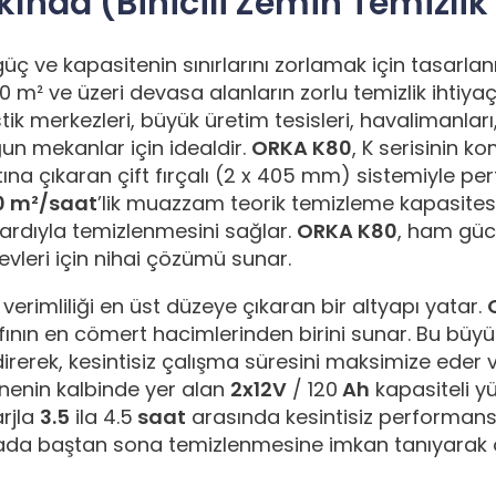
ında (Binicili Zemin Temizlik
güç ve kapasitenin sınırlarını zorlamak için tasarlanmı
0 m² ve üzeri devasa alanların zorlu temizlik ihtiy
istik merkezleri, büyük üretim tesisleri, havalimanları
un mekanlar için idealdir.
ORKA K80
, K serisinin 
atına çıkaran çift fırçalı (2 x 405 mm) sistemiyle p
0 m²/saat
’lik muazzam teorik temizleme kapasitesi,
dardıyla temizlenmesini sağlar.
ORKA K80
, ham gücü
evleri için nihai çözümü sunar.
rimliliği en üst düzeye çıkaran bir altyapı yatar.
ınıfının en cömert hacimlerinden birini sunar. Bu bü
irerek, kesintisiz çalışma süresini maksimize ede
nenin kalbinde yer alan
2x12V
/ 120
Ah
kapasiteli y
rjla
3.5
ila 4.5
saat
arasında kesintisiz performans 
rdiyada baştan sona temizlenmesine imkan tanıyar