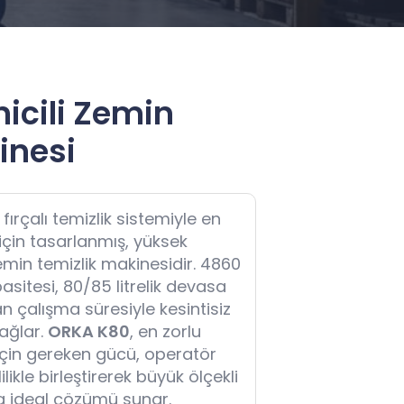
icili Zemin
inesi
t fırçalı temizlik sistemiyle en
 için tasarlanmış, yüksek
zemin temizlik makinesidir. 4860
sitesi, 80/85 litrelik devasa
n çalışma süresiyle kesintisiz
ağlar.
ORKA K80
, en zorlu
için gereken gücü, operatör
likle birleştirerek büyük ölçekli
a ideal çözümü sunar.