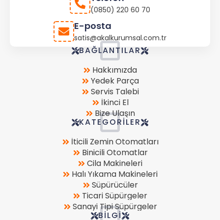
(0850) 220 60 70
E-posta
satis@akalkurumsal.com.tr
Store
BAĞLANTILAR
Location
Hakkımızda
Yedek Parça
Servis Talebi
İkinci El
Bize Ulaşın
KATEGORILER
İticili Zemin Otomatları
Binicili Otomatlar
Cila Makineleri
Halı Yıkama Makineleri
Süpürücüler
Ticari Süpürgeler
Sanayi Tipi Süpürgeler
BILGI