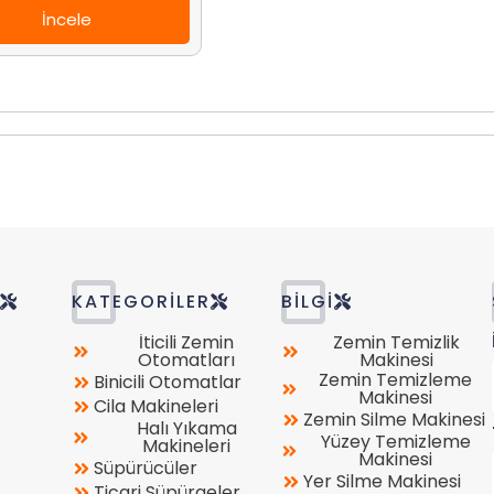
İncele
R
KATEGORILER
BILGI
İticili Zemin
Zemin Temizlik
Otomatları
Makinesi
Zemin Temizleme
Binicili Otomatlar
Makinesi
Cila Makineleri
Zemin Silme Makinesi
Halı Yıkama
Yüzey Temizleme
Makineleri
Makinesi
Süpürücüler
Yer Silme Makinesi
Ticari Süpürgeler