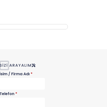
SIZI ARAYALIM
İsim / Firma Adı
*
Telefon
*