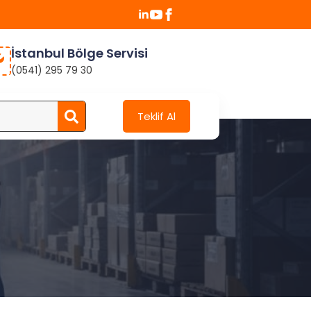
İstanbul Bölge Servisi
(0541) 295 79 30
Search
Teklif Al
for: