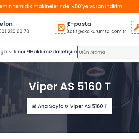
emin temizlik makinelerinde %50'ye varan indirim
lefon
E-posta
50) 220 60 70
satis@akalkurumsal.com.tr
rça
İkinci El
Hakkımızda
İletişim
Viper AS 5160 T
Ana Sayfa
Viper AS 5160 T