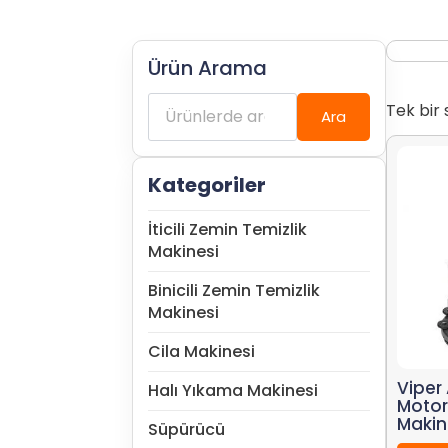
Ürün Arama
Ara:
Tek bir 
Ara
Kategoriler
İticili Zemin Temizlik
Makinesi
Binicili Zemin Temizlik
Makinesi
Cila Makinesi
Viper
Halı Yıkama Makinesi
Motor
Makin
Süpürücü