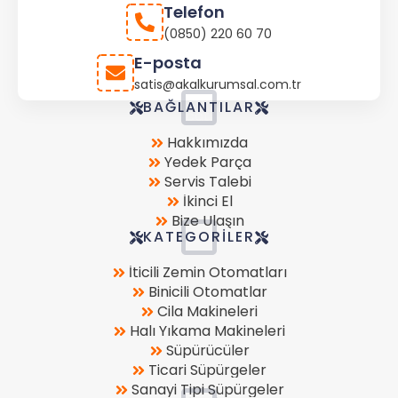
Telefon
(0850) 220 60 70
E-posta
satis@akalkurumsal.com.tr
Store
BAĞLANTILAR
Location
Hakkımızda
Yedek Parça
Servis Talebi
İkinci El
Bize Ulaşın
KATEGORILER
İticili Zemin Otomatları
Binicili Otomatlar
Cila Makineleri
Halı Yıkama Makineleri
Süpürücüler
Ticari Süpürgeler
Sanayi Tipi Süpürgeler