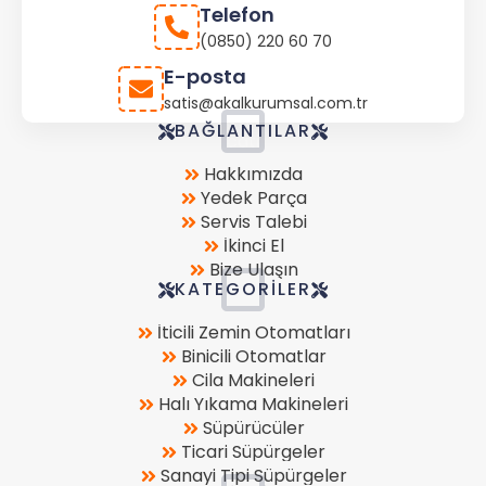
Telefon
(0850) 220 60 70
E-posta
satis@akalkurumsal.com.tr
Store
BAĞLANTILAR
Location
Hakkımızda
Yedek Parça
Servis Talebi
İkinci El
Bize Ulaşın
KATEGORILER
İticili Zemin Otomatları
Binicili Otomatlar
Cila Makineleri
Halı Yıkama Makineleri
Süpürücüler
Ticari Süpürgeler
Sanayi Tipi Süpürgeler