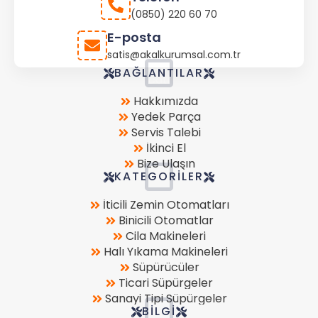
(0850) 220 60 70
E-posta
satis@akalkurumsal.com.tr
Store
BAĞLANTILAR
Location
Hakkımızda
Yedek Parça
Servis Talebi
İkinci El
Bize Ulaşın
KATEGORILER
İticili Zemin Otomatları
Binicili Otomatlar
Cila Makineleri
Halı Yıkama Makineleri
Süpürücüler
Ticari Süpürgeler
Sanayi Tipi Süpürgeler
BILGI