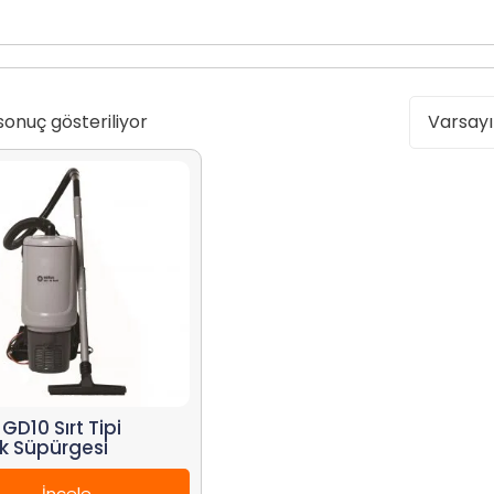
sonuç gösteriliyor
k GD10 Sırt Tipi
ik Süpürgesi
İncele