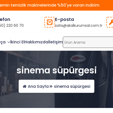
emin temizlik makinelerinde %50'ye varan indirim
lefon
E-posta
50) 220 60 70
satis@akalkurumsal.com.tr
rça
İkinci El
Hakkımızda
İletişim
sinema süpürgesi
Ana Sayfa
sinema süpürgesi