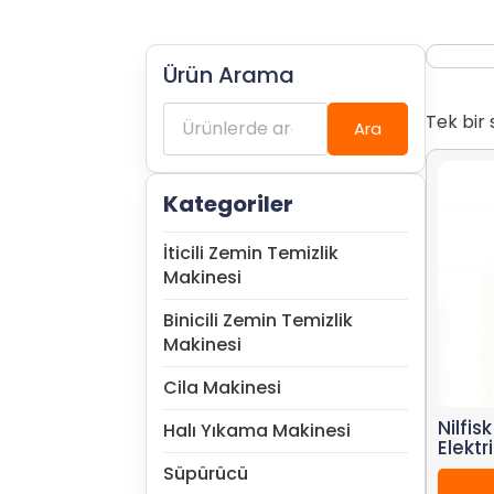
Ürün Arama
Ara:
Tek bir 
Ara
Kategoriler
İticili Zemin Temizlik
Makinesi
Binicili Zemin Temizlik
Makinesi
Cila Makinesi
Nilfis
Halı Yıkama Makinesi
Elektr
Süpürücü