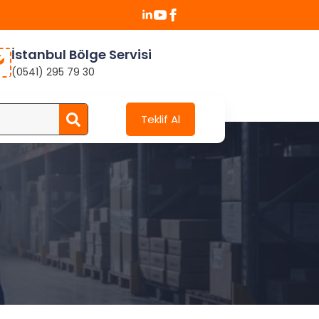
İstanbul Bölge Servisi
(0541) 295 79 30
Search
Teklif Al
for: