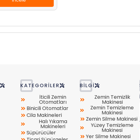
R
KATEGORILER
BILGI
İticili Zemin
Zemin Temizlik
Otomatları
Makinesi
Zemin Temizleme
Binicili Otomatlar
Makinesi
Cila Makineleri
Zemin Silme Makinesi
Halı Yıkama
Yüzey Temizleme
Makineleri
Makinesi
Süpürücüler
Yer Silme Makinesi
Ticari Süpürgeler