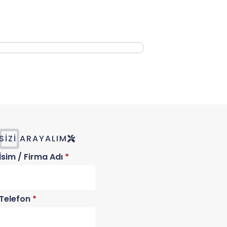
SIZI ARAYALIM
İsim / Firma Adı
*
Telefon
*