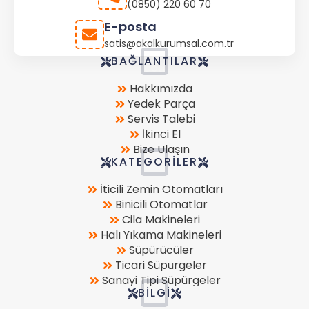
(0850) 220 60 70
E-posta
satis@akalkurumsal.com.tr
Store
BAĞLANTILAR
Location
Hakkımızda
Yedek Parça
Servis Talebi
İkinci El
Bize Ulaşın
KATEGORILER
İticili Zemin Otomatları
Binicili Otomatlar
Cila Makineleri
Halı Yıkama Makineleri
Süpürücüler
Ticari Süpürgeler
Sanayi Tipi Süpürgeler
BILGI