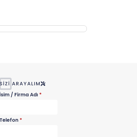
SIZI ARAYALIM
İsim / Firma Adı
*
Telefon
*