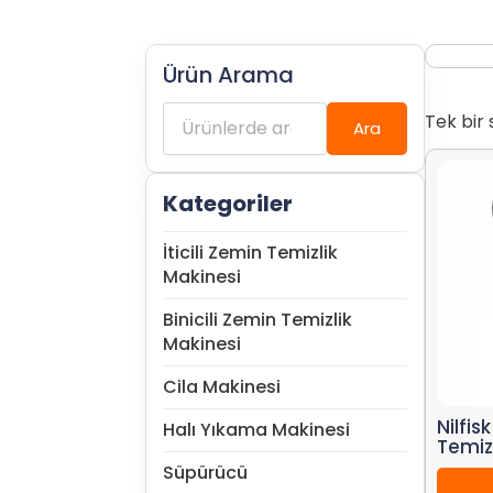
Ürün Arama
Ara:
Tek bir 
Ara
Kategoriler
İticili Zemin Temizlik
Makinesi
Binicili Zemin Temizlik
Makinesi
Cila Makinesi
Nilfi
Halı Yıkama Makinesi
Temiz
Süpürücü