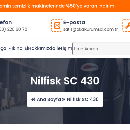
emin temizlik makinelerinde %50'ye varan indirim
lefon
E-posta
50) 220 60 70
satis@akalkurumsal.com.tr
rça
İkinci El
Hakkımızda
İletişim
Nilfisk SC 430
Ana Sayfa
Nilfisk SC 430