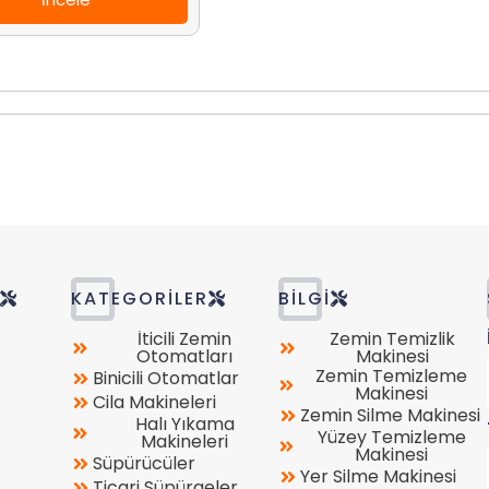
R
KATEGORILER
BILGI
İticili Zemin
Zemin Temizlik
Otomatları
Makinesi
Zemin Temizleme
Binicili Otomatlar
Makinesi
Cila Makineleri
Zemin Silme Makinesi
Halı Yıkama
Yüzey Temizleme
Makineleri
Makinesi
Süpürücüler
Yer Silme Makinesi
Ticari Süpürgeler