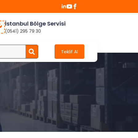
İstanbul Bölge Servisi
(0541) 295 79 30
Search
Teklif Al
for: