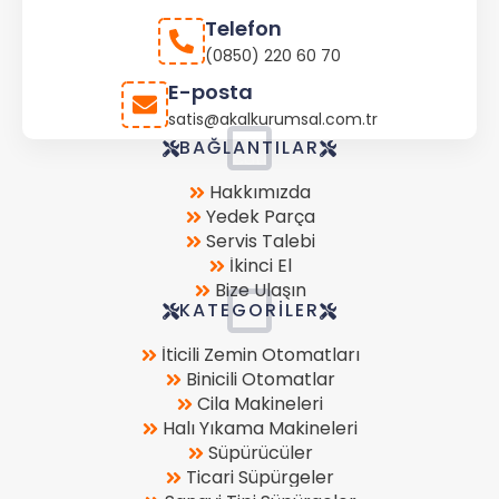
Telefon
(0850) 220 60 70
E-posta
satis@akalkurumsal.com.tr
Store
BAĞLANTILAR
Location
Hakkımızda
Yedek Parça
Servis Talebi
İkinci El
Bize Ulaşın
KATEGORILER
İticili Zemin Otomatları
Binicili Otomatlar
Cila Makineleri
Halı Yıkama Makineleri
Süpürücüler
Ticari Süpürgeler