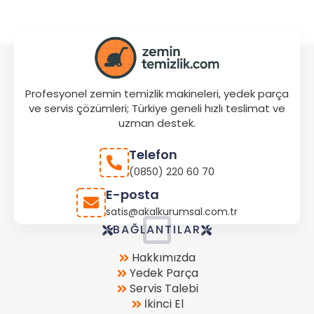
Profesyonel zemin temizlik makineleri, yedek parça
ve servis çözümleri; Türkiye geneli hızlı teslimat ve
uzman destek.
Telefon
(0850) 220 60 70
E-posta
satis@akalkurumsal.com.tr
Store
BAĞLANTILAR
Location
Hakkımızda
Yedek Parça
Servis Talebi
İkinci El