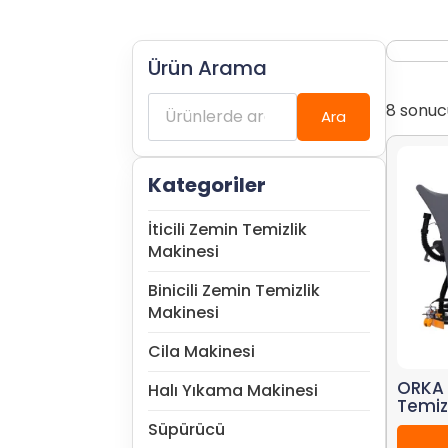
Ürün Arama
Ara:
8 sonuc
Ara
Kategoriler
İticili Zemin Temizlik
Makinesi
Binicili Zemin Temizlik
Makinesi
Cila Makinesi
ORKA 
Halı Yıkama Makinesi
Temiz
Süpürücü