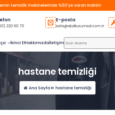
emin temizlik makinelerinde %50'ye varan indirim
lefon
E-posta
50) 220 60 70
satis@akalkurumsal.com.tr
rça
İkinci El
Hakkımızda
İletişim
hastane temizliği
Ana Sayfa
hastane temizliği