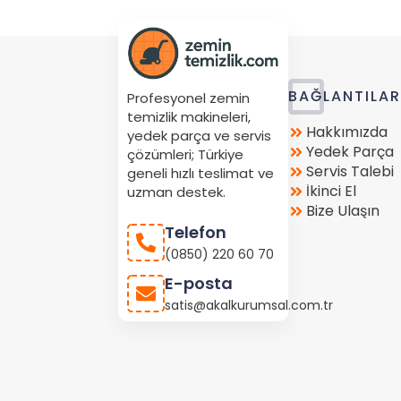
Store
BAĞLANTILA
Profesyonel zemin
Location
temizlik makineleri,
Hakkımızda
yedek parça ve servis
Yedek Parça
çözümleri; Türkiye
Servis Talebi
geneli hızlı teslimat ve
İkinci El
uzman destek.
Bize Ulaşın
Telefon
(0850) 220 60 70
E-posta
satis@akalkurumsal.com.tr