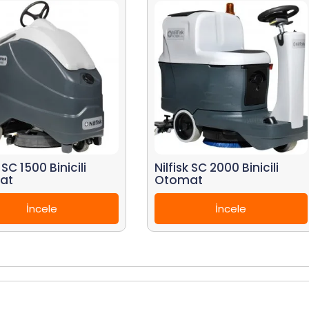
k SC 1500 Binicili
Nilfisk SC 2000 Binicili
at
Otomat
İncele
İncele