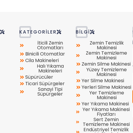
R
KATEGORILER
BILGI
İticili Zemin
Zemin Temizlik
Otomatları
Makinesi
Zemin Temizleme
Binicili Otomatlar
Makinesi
Cila Makineleri
Zemin Silme Makinesi
Halı Yıkama
Yüzey Temizleme
Makineleri
Makinesi
Süpürücüler
Yer Silme Makinesi
Ticari Süpürgeler
Yerleri Silme Makinesi
Sanayi Tipi
Yer Temizleme
Süpürgeler
Makinesi
Yer Yıkama Makinesi
Yer Yıkama Makinesi
Fiyatları
Sert Zemin
Temizleme Makinesi
Endüstriyel Temizlik