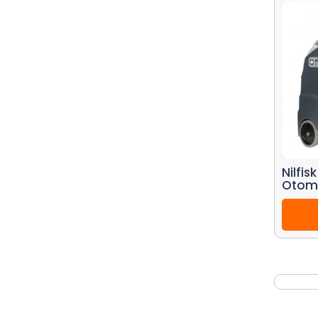
Nilfis
Otom