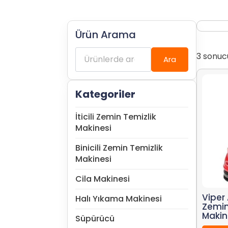
Ürün Arama
Ara:
3 sonuc
Ara
Kategoriler
İticili Zemin Temizlik
Makinesi
Binicili Zemin Temizlik
Makinesi
Cila Makinesi
Viper
Halı Yıkama Makinesi
Zemin
Makin
Süpürücü