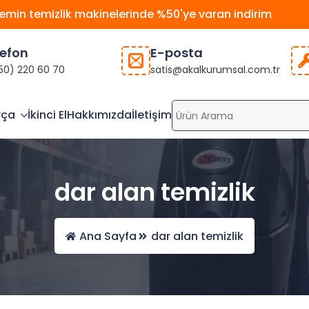
emin temizlik makinelerinde %50'ye varan indirim
lefon
E-posta
50) 220 60 70
satis@akalkurumsal.com.tr
rça
İkinci El
Hakkımızda
İletişim
dar alan temizlik
Ana Sayfa
dar alan temizlik