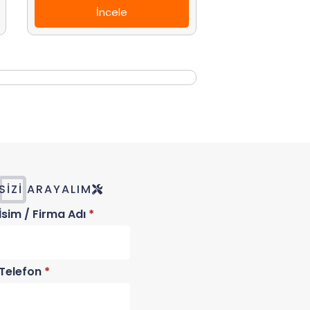
İncele
SIZI ARAYALIM
İsim / Firma Adı
*
Telefon
*