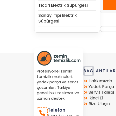
Ticari Elektrik Süpürgesi
Sanayi Tipi Elektrik
Süpürgesi
Store
BAĞLANTILA
Profesyonel zemin
Location
temizlik makineleri,
Hakkımızda
yedek parça ve servis
Yedek Parça
çözümleri; Türkiye
Servis Talebi
geneli hızlı teslimat ve
İkinci El
uzman destek.
Bize Ulaşın
Telefon